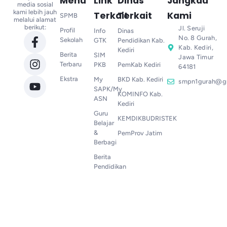
Menu
Link
Dinas
Jangkau
media sosial
kami lebih jauh
Terkait
Terkait
Kami
SPMB
melalui alamat
berikut:
Jl. Seruji
Profil
Info
Dinas
No. 8 Gurah,
Sekolah
GTK
Pendidikan Kab.
Kab. Kediri,
Kediri
Berita
SIM
Jawa Timur
Terbaru
PKB
PemKab Kediri
64181
Ekstra
My
BKD Kab. Kediri
smpn1gurah@g
SAPK/My
KOMINFO Kab.
ASN
Kediri
Guru
KEMDIKBUDRISTEK
Belajar
&
PemProv Jatim
Berbagi
Berita
Pendidikan