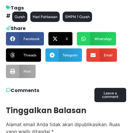
Tags
Gurah
Hari Pahlawan
SMPN 1 Gurah
Share
Facebook
X
WhatsApp
Threads
Telegram
Email
Print
Comments
Leave a
comment
Tinggalkan Balasan
Alamat email Anda tidak akan dipublikasikan.
Ruas
yang wajib ditandai
*