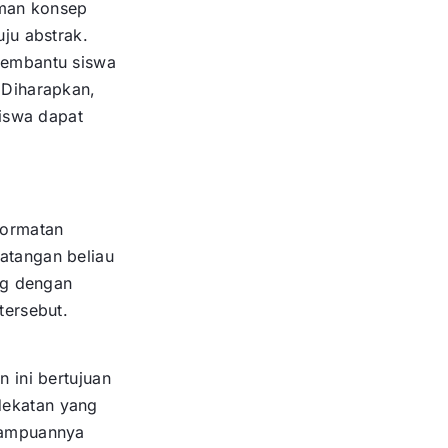
man konsep
ju abstrak.
membantu siswa
 Diharapkan,
siswa dapat
hormatan
atangan beliau
ng dengan
tersebut.
 ini bertujuan
dekatan yang
mampuannya