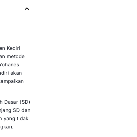
en Kediri
gan metode
 Yohanes
diri akan
rsampaikan
ah Dasar (SD)
enjang SD dan
n yang tidak
ngkan.