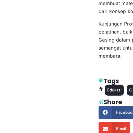
membuat matem
dari konsep ko
Kunjungan Prof
pelatihan, ba
Gasing dalam p
semangat untu
membara.
Tags
Edukasi
G
Share
Faceboo
Email