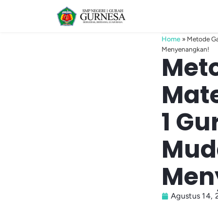
Home
»
Metode Ga
Menyenangkan!
Met
Mate
1 Gu
Muda
Men
Agustus 14, 