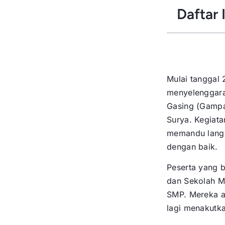
Daftar I
Mulai tanggal 
menyelenggara
Gasing (Gampa
Surya. Kegiata
memandu langs
dengan baik.
Peserta yang b
dan Sekolah Me
SMP. Mereka a
lagi menakutk