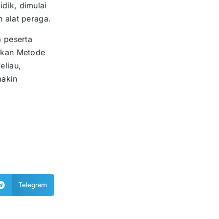
dik, dimulai
 alat peraga.
a peserta
pkan Metode
eliau,
makin
Telegram