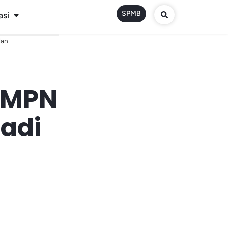
SPMB
asi
dan
 SMPN
Jadi