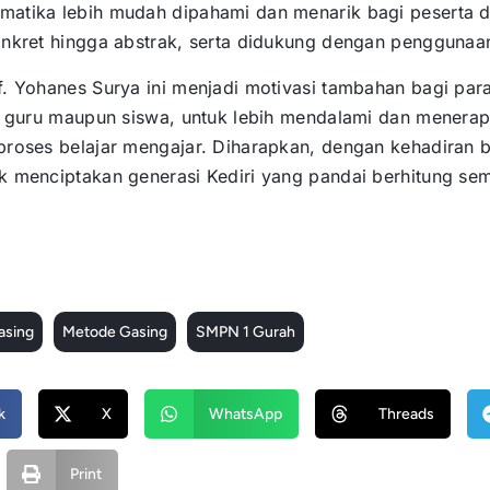
atika lebih mudah dipahami dan menarik bagi peserta di
nkret hingga abstrak, serta didukung dengan penggunaan
. Yohanes Surya ini menjadi motivasi tambahan bagi par
ik guru maupun siswa, untuk lebih mendalami dan menera
roses belajar mengajar. Diharapkan, dengan kehadiran b
k menciptakan generasi Kediri yang pandai berhitung se
asing
Metode Gasing
SMPN 1 Gurah
k
X
WhatsApp
Threads
Print