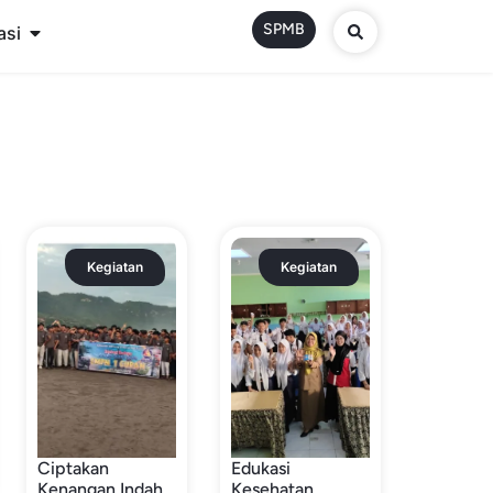
SPMB
asi
Kegiatan
Kegiatan
Ciptakan
Edukasi
Kenangan Indah
Kesehatan