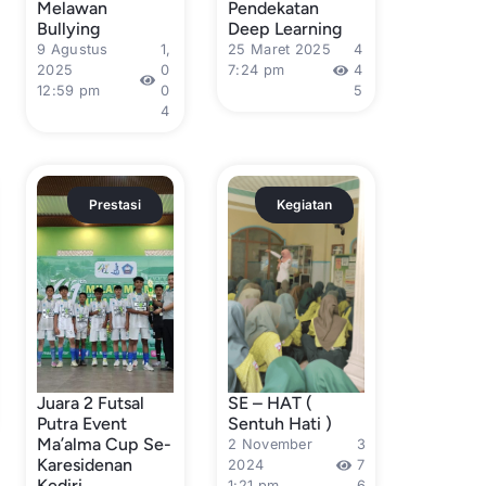
Melawan
Pendekatan
Bullying
Deep Learning
9 Agustus
1,
25 Maret 2025
4
2025
0
7:24 pm
4
12:59 pm
0
5
4
Prestasi
Kegiatan
Juara 2 Futsal
SE – HAT (
Putra Event
Sentuh Hati )
Ma’alma Cup Se-
2 November
3
Karesidenan
2024
7
Kediri
1:21 pm
6