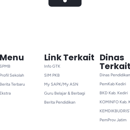
Menu
Link Terkait
Dinas
Terkai
SPMB
Info GTK
Dinas Pendidikan
Profil Sekolah
SIM PKB
PemKab Kediri
Berita Terbaru
My SAPK/My ASN
BKD Kab. Kediri
Ekstra
Guru Belajar & Berbagi
KOMINFO Kab. K
Berita Pendidikan
KEMDIKBUDRIS
PemProv Jatim