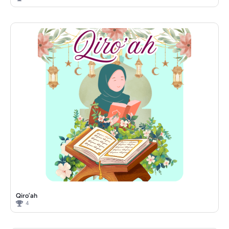
Qiro’ah
4