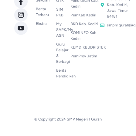
Sekolah
GTK
Pendidikan Kab.
Kab. Kediri,
Kediri
Berita
SIM
Jawa Timur
Terbaru
PKB
PemKab Kediri
64181
Ekstra
My
BKD Kab. Kediri
smpn1gurah@g
SAPK/My
KOMINFO Kab.
ASN
Kediri
Guru
KEMDIKBUDRISTEK
Belajar
&
PemProv Jatim
Berbagi
Berita
Pendidikan
© Copyright 2024 SMP Negeri 1 Gurah