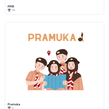
PMR
35
Pramuka
0