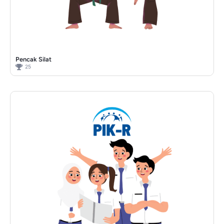
Pencak Silat
25