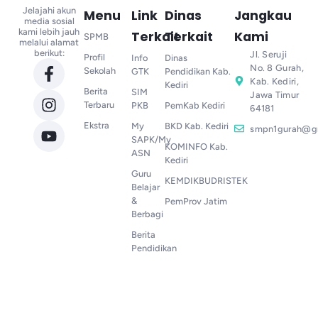
Jelajahi akun
Menu
Link
Dinas
Jangkau
media sosial
kami lebih jauh
Terkait
Terkait
Kami
SPMB
melalui alamat
berikut:
Jl. Seruji
Profil
Info
Dinas
No. 8 Gurah,
Sekolah
GTK
Pendidikan Kab.
Kab. Kediri,
Kediri
Berita
SIM
Jawa Timur
Terbaru
PKB
PemKab Kediri
64181
Ekstra
My
BKD Kab. Kediri
smpn1gurah@g
SAPK/My
KOMINFO Kab.
ASN
Kediri
Guru
KEMDIKBUDRISTEK
Belajar
&
PemProv Jatim
Berbagi
Berita
Pendidikan