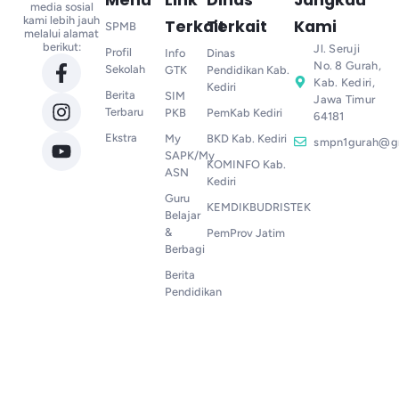
media sosial
kami lebih jauh
Terkait
Terkait
Kami
SPMB
melalui alamat
berikut:
Jl. Seruji
Profil
Info
Dinas
No. 8 Gurah,
Sekolah
GTK
Pendidikan Kab.
Kab. Kediri,
Kediri
Berita
SIM
Jawa Timur
Terbaru
PKB
PemKab Kediri
64181
Ekstra
My
BKD Kab. Kediri
smpn1gurah@g
SAPK/My
KOMINFO Kab.
ASN
Kediri
Guru
KEMDIKBUDRISTEK
Belajar
&
PemProv Jatim
Berbagi
Berita
Pendidikan