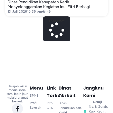
Dinas Pendidikan Kabupaten Kediri
Menyelenggarakan Kegiatan Idul Fitri Berbagi
13 Juli 2026
10:36 pm
49
Load More
Jelajahi akun
Menu
Link
Dinas
Jangkau
media sosial
kami lebih jauh
Terkait
Terkait
Kami
SPMB
melalui alamat
berikut:
Jl. Seruji
Profil
Info
Dinas
No. 8 Gurah,
Sekolah
GTK
Pendidikan Kab.
Kab. Kediri,
Kediri