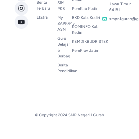
Berita
SIM
Jawa Timur
Terbaru
PKB
PemKab Kediri
64181
Ekstra
My
BKD Kab. Kediri
smpn1gurah@g
SAPK/My
KOMINFO Kab.
ASN
Kediri
Guru
KEMDIKBUDRISTEK
Belajar
&
PemProv Jatim
Berbagi
Berita
Pendidikan
© Copyright 2024 SMP Negeri 1 Gurah