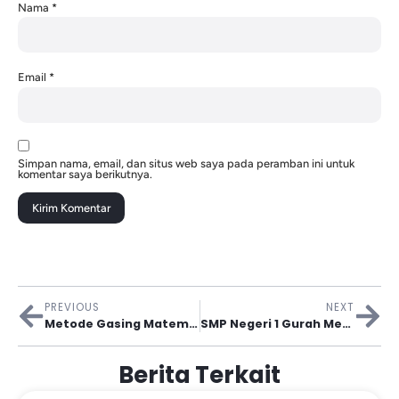
Nama
*
Email
*
Simpan nama, email, dan situs web saya pada peramban ini untuk
komentar saya berikutnya.
PREVIOUS
NEXT
Metode Gasing Matematika Hadir Di SMPN 1 Gurah: Matematika Jadi Mudah, Asyik, Dan Menyenangkan!
SMP Negeri 1 Gurah Meriahkan HUT Ke-80 Republik Indonesia Dengan Lomba-Lomba Seru
Berita Terkait