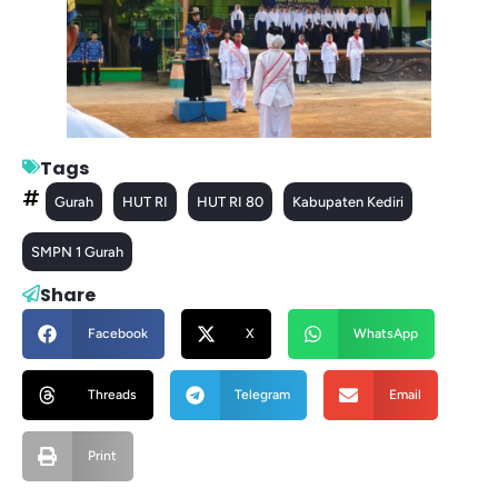
Tags
Gurah
HUT RI
HUT RI 80
Kabupaten Kediri
SMPN 1 Gurah
Share
Facebook
X
WhatsApp
Threads
Telegram
Email
Print