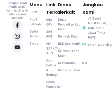
Jelajahi akun
Menu
Link
Dinas
Jangkau
media sosial
kami lebih jauh
Terkait
Terkait
Kami
SPMB
melalui alamat
berikut:
Jl. Seruji
Profil
Info
Dinas
No. 8 Gurah,
Sekolah
GTK
Pendidikan Kab.
Kab. Kediri,
Kediri
Berita
SIM
Jawa Timur
Terbaru
PKB
PemKab Kediri
64181
Ekstra
My
BKD Kab. Kediri
smpn1gurah@g
SAPK/My
KOMINFO Kab.
ASN
Kediri
Guru
KEMDIKBUDRISTEK
Belajar
&
PemProv Jatim
Berbagi
Berita
Pendidikan