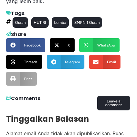
yang lebih baik.
Tags
Gurah
HUT RI
Lomba
SMPN 1 Gurah
Share
Facebook
X
WhatsApp
Threads
Telegram
Email
Print
Comments
Leave a
comment
Tinggalkan Balasan
Alamat email Anda tidak akan dipublikasikan.
Ruas