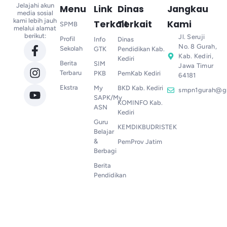
Jelajahi akun
Menu
Link
Dinas
Jangkau
media sosial
kami lebih jauh
Terkait
Terkait
Kami
SPMB
melalui alamat
berikut:
Jl. Seruji
Profil
Info
Dinas
No. 8 Gurah,
Sekolah
GTK
Pendidikan Kab.
Kab. Kediri,
Kediri
Berita
SIM
Jawa Timur
Terbaru
PKB
PemKab Kediri
64181
Ekstra
My
BKD Kab. Kediri
smpn1gurah@g
SAPK/My
KOMINFO Kab.
ASN
Kediri
Guru
KEMDIKBUDRISTEK
Belajar
&
PemProv Jatim
Berbagi
Berita
Pendidikan