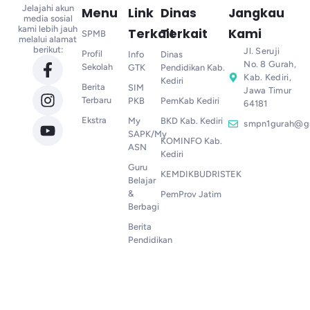
Jelajahi akun
Menu
Link
Dinas
Jangkau
media sosial
kami lebih jauh
Terkait
Terkait
Kami
SPMB
melalui alamat
berikut:
Jl. Seruji
Profil
Info
Dinas
No. 8 Gurah,
Sekolah
GTK
Pendidikan Kab.
Kab. Kediri,
Kediri
Berita
SIM
Jawa Timur
Terbaru
PKB
PemKab Kediri
64181
Ekstra
My
BKD Kab. Kediri
smpn1gurah@g
SAPK/My
KOMINFO Kab.
ASN
Kediri
Guru
KEMDIKBUDRISTEK
Belajar
&
PemProv Jatim
Berbagi
Berita
Pendidikan