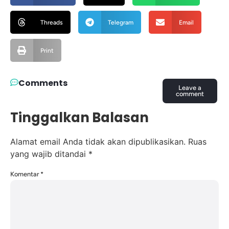
Threads
Telegram
Email
Print
Comments
Leave a
comment
Tinggalkan Balasan
Alamat email Anda tidak akan dipublikasikan.
Ruas
yang wajib ditandai
*
Komentar
*