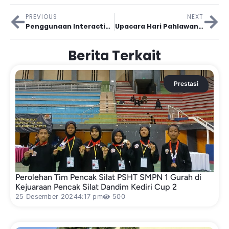
PREVIOUS
NEXT
Penggunaan Interactive Flat Panel (IFP) Untuk Menunjang Pembelajaran Di SMP Negeri 1 Gurah
Upacara Hari Pahlawan 2025
Berita Terkait
Prestasi
Perolehan Tim Pencak Silat PSHT SMPN 1 Gurah di
Kejuaraan Pencak Silat Dandim Kediri Cup 2
25 Desember 2024
4:17 pm
500