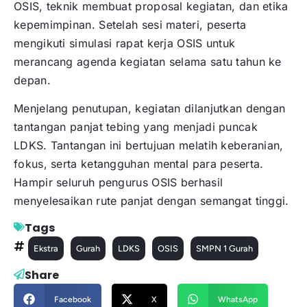
OSIS, teknik membuat proposal kegiatan, dan etika
kepemimpinan. Setelah sesi materi, peserta
mengikuti simulasi rapat kerja OSIS untuk
merancang agenda kegiatan selama satu tahun ke
depan.
Menjelang penutupan, kegiatan dilanjutkan dengan
tantangan panjat tebing yang menjadi puncak
LDKS. Tantangan ini bertujuan melatih keberanian,
fokus, serta ketangguhan mental para peserta.
Hampir seluruh pengurus OSIS berhasil
menyelesaikan rute panjat dengan semangat tinggi.
Tags
Ekstra
Gurah
LDKS
OSIS
SMPN 1 Gurah
Share
Facebook
X
WhatsApp