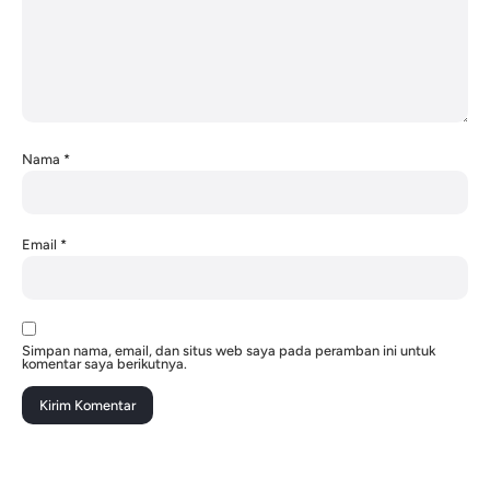
Nama
*
Email
*
Simpan nama, email, dan situs web saya pada peramban ini untuk
komentar saya berikutnya.