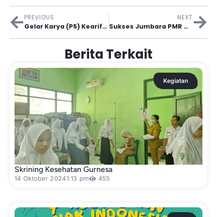
PREVIOUS
NEXT
Gelar Karya (P5) Kearifan Lokal (Permainan Tradisional)
Sukses Jumbara PMR Madya SMP Negeri 1 Gurah Sebagai Ajang Berkompetisi Dan Memperluas Relasi
Berita Terkait
Kegiatan
Skrining Kesehatan Gurnesa
14 Oktober 2024
1:13 pm
455