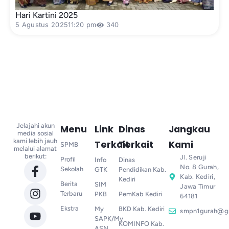
Hari Kartini 2025
5 Agustus 2025
11:20 pm
340
Jelajahi akun
Menu
Link
Dinas
Jangkau
media sosial
kami lebih jauh
Terkait
Terkait
Kami
SPMB
melalui alamat
berikut:
Jl. Seruji
Profil
Info
Dinas
No. 8 Gurah,
Sekolah
GTK
Pendidikan Kab.
Kab. Kediri,
Kediri
Berita
SIM
Jawa Timur
Terbaru
PKB
PemKab Kediri
64181
Ekstra
My
BKD Kab. Kediri
smpn1gurah@g
SAPK/My
KOMINFO Kab.
ASN