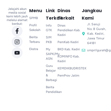
Jelajahi akun
Menu
Link
Dinas
Jangkau
media sosial
kami lebih jauh
Terkait
Terkait
Kami
SPMB
melalui alamat
berikut:
Jl. Seruji
Profil
Info
Dinas
No. 8 Gurah,
Sekolah
GTK
Pendidikan Kab.
Kab. Kediri,
Kediri
Berita
SIM
Jawa Timur
Terbaru
PKB
PemKab Kediri
64181
Ekstra
My
BKD Kab. Kediri
smpn1gurah@g
SAPK/My
KOMINFO Kab.
ASN
Kediri
Guru
KEMDIKBUDRISTEK
Belajar
&
PemProv Jatim
Berbagi
Berita
Pendidikan