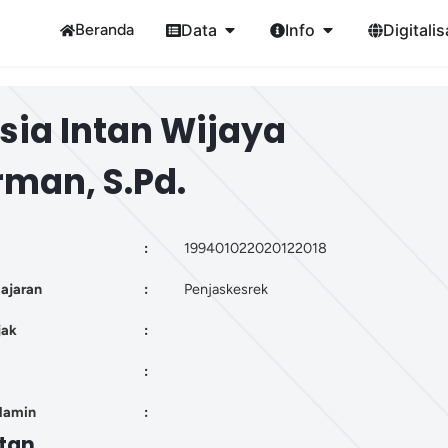
Beranda
Data
Info
Digitalis
isia Intan Wijaya
man, S.Pd.
:
199401022020122018
ajaran
:
Penjaskesrek
jak
:
:
elamin
:
tan