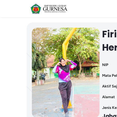
Fir
Her
NIP
Mata Pel
Aktif Se
Alamat
Jenis K
Jaba