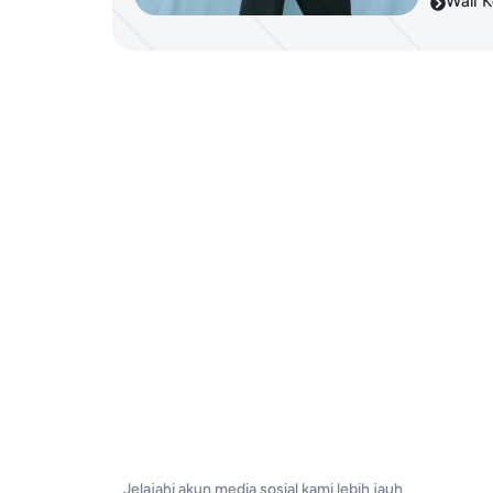
Wali K
Jelajahi akun media sosial kami lebih jauh