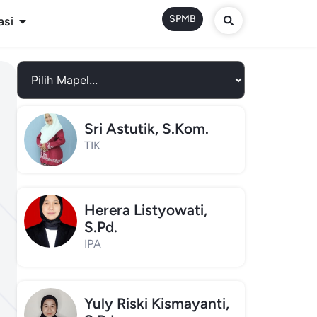
SPMB
asi
Sri Astutik, S.Kom.
TIK
Herera Listyowati,
S.Pd.
IPA
Yuly Riski Kismayanti,