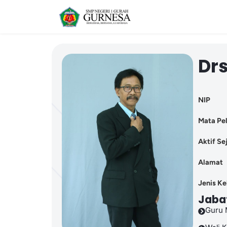
Dr
NIP
Mata Pel
Aktif Se
Alamat
Jenis K
Jaba
Guru 