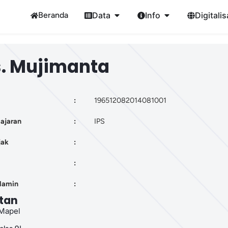
Beranda
Data
Info
Digitalis
s. Mujimanta
:
196512082014081001
ajaran
:
IPS
jak
:
:
elamin
:
tan
Mapel