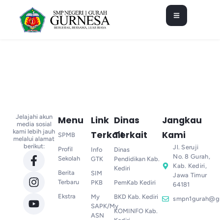
Jelajahi akun
Menu
Link
Dinas
Jangkau
media sosial
kami lebih jauh
Terkait
Terkait
Kami
SPMB
melalui alamat
berikut:
Jl. Seruji
Profil
Info
Dinas
No. 8 Gurah,
Sekolah
GTK
Pendidikan Kab.
Kab. Kediri,
Kediri
Berita
SIM
Jawa Timur
Terbaru
PKB
PemKab Kediri
64181
Ekstra
My
BKD Kab. Kediri
smpn1gurah@g
SAPK/My
KOMINFO Kab.
ASN