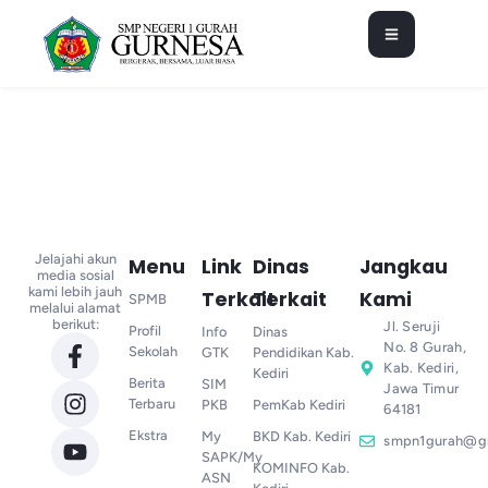
Jelajahi akun
Menu
Link
Dinas
Jangkau
media sosial
kami lebih jauh
Terkait
Terkait
Kami
SPMB
melalui alamat
berikut:
Jl. Seruji
Profil
Info
Dinas
No. 8 Gurah,
Sekolah
GTK
Pendidikan Kab.
Kab. Kediri,
Kediri
Berita
SIM
Jawa Timur
Terbaru
PKB
PemKab Kediri
64181
Ekstra
My
BKD Kab. Kediri
smpn1gurah@g
SAPK/My
KOMINFO Kab.
ASN