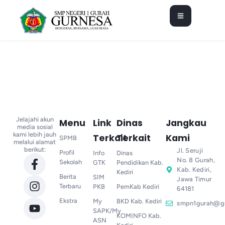
Jelajahi akun
Menu
Link
Dinas
Jangkau
media sosial
kami lebih jauh
Terkait
Terkait
Kami
SPMB
melalui alamat
berikut:
Jl. Seruji
Profil
Info
Dinas
No. 8 Gurah,
Sekolah
GTK
Pendidikan Kab.
Kab. Kediri,
Kediri
Berita
SIM
Jawa Timur
Terbaru
PKB
PemKab Kediri
64181
Ekstra
My
BKD Kab. Kediri
smpn1gurah@g
SAPK/My
KOMINFO Kab.
ASN