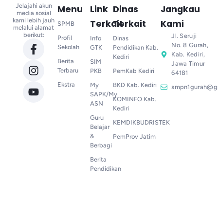
Jelajahi akun
Menu
Link
Dinas
Jangkau
media sosial
kami lebih jauh
Terkait
Terkait
Kami
SPMB
melalui alamat
berikut:
Jl. Seruji
Profil
Info
Dinas
No. 8 Gurah,
Sekolah
GTK
Pendidikan Kab.
Kab. Kediri,
Kediri
Berita
SIM
Jawa Timur
Terbaru
PKB
PemKab Kediri
64181
Ekstra
My
BKD Kab. Kediri
smpn1gurah@g
SAPK/My
KOMINFO Kab.
ASN
Kediri
Guru
KEMDIKBUDRISTEK
Belajar
&
PemProv Jatim
Berbagi
Berita
Pendidikan