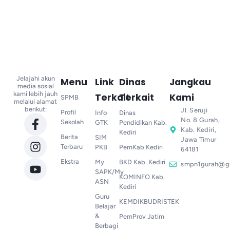
Jelajahi akun
Menu
Link
Dinas
Jangkau
media sosial
kami lebih jauh
Terkait
Terkait
Kami
SPMB
melalui alamat
berikut:
Jl. Seruji
Profil
Info
Dinas
No. 8 Gurah,
Sekolah
GTK
Pendidikan Kab.
Kab. Kediri,
Kediri
Berita
SIM
Jawa Timur
Terbaru
PKB
PemKab Kediri
64181
Ekstra
My
BKD Kab. Kediri
smpn1gurah@g
SAPK/My
KOMINFO Kab.
ASN
Kediri
Guru
KEMDIKBUDRISTEK
Belajar
&
PemProv Jatim
Berbagi