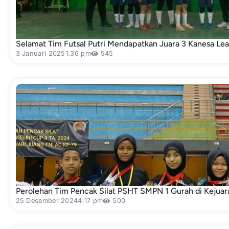
Selamat Tim Futsal Putri Mendapatkan Juara 3 Kanesa Le
3 Januari 2025
1:36 pm
545
Perolehan Tim Pencak Silat PSHT SMPN 1 Gurah di Kejuar
25 Desember 2024
4:17 pm
500