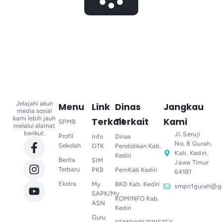
Jelajahi akun
Menu
Link
Dinas
Jangkau
media sosial
kami lebih jauh
Terkait
Terkait
Kami
SPMB
melalui alamat
berikut:
Jl. Seruji
Profil
Info
Dinas
No. 8 Gurah,
Sekolah
GTK
Pendidikan Kab.
Kab. Kediri,
Kediri
Berita
SIM
Jawa Timur
Terbaru
PKB
PemKab Kediri
64181
Ekstra
My
BKD Kab. Kediri
smpn1gurah@g
SAPK/My
KOMINFO Kab.
ASN
Kediri
Guru