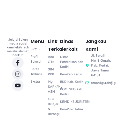
Jelajahi akun
Menu
Link
Dinas
Jangkau
media sosial
kami lebih jauh
Terkait
Terkait
Kami
SPMB
melalui alamat
berikut:
Jl. Seruji
Profil
Info
Dinas
No. 8 Gurah,
Sekolah
GTK
Pendidikan Kab.
Kab. Kediri,
Kediri
Berita
SIM
Jawa Timur
Terbaru
PKB
PemKab Kediri
64181
Ekstra
My
BKD Kab. Kediri
smpn1gurah@g
SAPK/My
KOMINFO Kab.
ASN
Kediri
Guru
KEMDIKBUDRISTEK
Belajar
&
PemProv Jatim
Berbagi