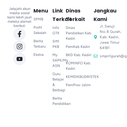
Jelajahi akun
Menu
Link
Dinas
Jangkau
media sosial
kami lebih jauh
Terkait
Terkait
Kami
SPMB
melalui alamat
berikut:
Jl. Seruji
Profil
Info
Dinas
No. 8 Gurah,
Sekolah
GTK
Pendidikan Kab.
Kab. Kediri,
Kediri
Berita
SIM
Jawa Timur
Terbaru
PKB
PemKab Kediri
64181
Ekstra
My
BKD Kab. Kediri
smpn1gurah@g
SAPK/My
KOMINFO Kab.
ASN
Kediri
Guru
KEMDIKBUDRISTEK
Belajar
&
PemProv Jatim
Berbagi
Berita
Pendidikan