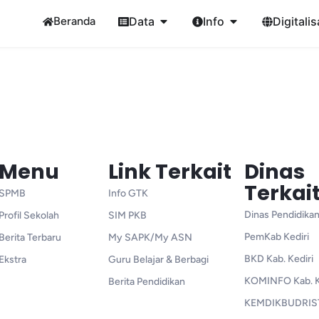
Beranda
Data
Info
Digitalis
Menu
Link Terkait
Dinas
Terkai
SPMB
Info GTK
Dinas Pendidikan
Profil Sekolah
SIM PKB
PemKab Kediri
Berita Terbaru
My SAPK/My ASN
BKD Kab. Kediri
Ekstra
Guru Belajar & Berbagi
KOMINFO Kab. K
Berita Pendidikan
KEMDIKBUDRIS