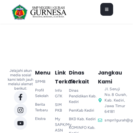
Jelajahi akun
Menu
Link
Dinas
Jangkau
media sosial
kami lebih jauh
Terkait
Terkait
Kami
SPMB
melalui alamat
berikut:
Jl. Seruji
Profil
Info
Dinas
No. 8 Gurah,
Sekolah
GTK
Pendidikan Kab.
Kab. Kediri,
Kediri
Berita
SIM
Jawa Timur
Terbaru
PKB
PemKab Kediri
64181
Ekstra
My
BKD Kab. Kediri
smpn1gurah@g
SAPK/My
KOMINFO Kab.
ASN