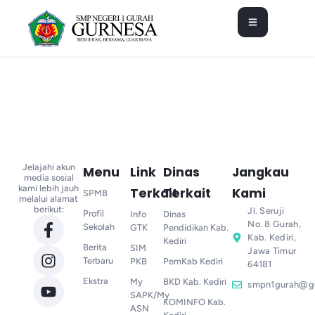
Jelajahi akun
Menu
Link
Dinas
Jangkau
media sosial
kami lebih jauh
Terkait
Terkait
Kami
SPMB
melalui alamat
berikut:
Jl. Seruji
Profil
Info
Dinas
No. 8 Gurah,
Sekolah
GTK
Pendidikan Kab.
Kab. Kediri,
Kediri
Berita
SIM
Jawa Timur
Terbaru
PKB
PemKab Kediri
64181
Ekstra
My
BKD Kab. Kediri
smpn1gurah@g
SAPK/My
KOMINFO Kab.
ASN