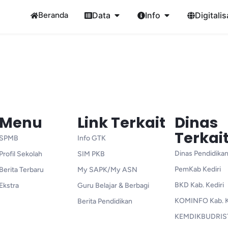
Beranda
Data
Info
Digitalis
Menu
Link Terkait
Dinas
Terkai
SPMB
Info GTK
Dinas Pendidikan
Profil Sekolah
SIM PKB
PemKab Kediri
Berita Terbaru
My SAPK/My ASN
BKD Kab. Kediri
Ekstra
Guru Belajar & Berbagi
KOMINFO Kab. K
Berita Pendidikan
KEMDIKBUDRIS