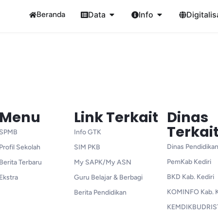
Beranda
Data
Info
Digitalis
Menu
Link Terkait
Dinas
Terkai
SPMB
Info GTK
Dinas Pendidikan
Profil Sekolah
SIM PKB
PemKab Kediri
Berita Terbaru
My SAPK/My ASN
BKD Kab. Kediri
Ekstra
Guru Belajar & Berbagi
KOMINFO Kab. K
Berita Pendidikan
KEMDIKBUDRIS