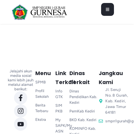
Jelajahi akun
Menu
Link
Dinas
Jangkau
media sosial
kami lebih jauh
Terkait
Terkait
Kami
SPMB
melalui alamat
berikut:
Jl. Seruji
Profil
Info
Dinas
No. 8 Gurah,
Sekolah
GTK
Pendidikan Kab.
Kab. Kediri,
Kediri
Berita
SIM
Jawa Timur
Terbaru
PKB
PemKab Kediri
64181
Ekstra
My
BKD Kab. Kediri
smpn1gurah@g
SAPK/My
KOMINFO Kab.
ASN