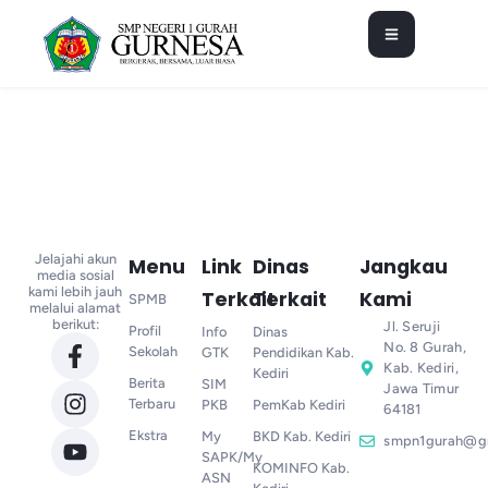
Jelajahi akun
Menu
Link
Dinas
Jangkau
media sosial
kami lebih jauh
Terkait
Terkait
Kami
SPMB
melalui alamat
berikut:
Jl. Seruji
Profil
Info
Dinas
No. 8 Gurah,
Sekolah
GTK
Pendidikan Kab.
Kab. Kediri,
Kediri
Berita
SIM
Jawa Timur
Terbaru
PKB
PemKab Kediri
64181
Ekstra
My
BKD Kab. Kediri
smpn1gurah@g
SAPK/My
KOMINFO Kab.
ASN