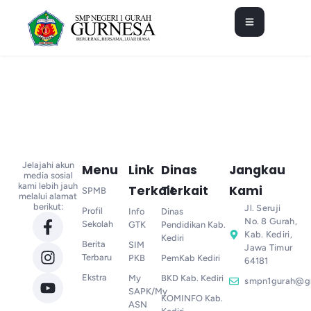
Jelajahi akun
Menu
Link
Dinas
Jangkau
media sosial
kami lebih jauh
Terkait
Terkait
Kami
SPMB
melalui alamat
berikut:
Jl. Seruji
Profil
Info
Dinas
No. 8 Gurah,
Sekolah
GTK
Pendidikan Kab.
Kab. Kediri,
Kediri
Berita
SIM
Jawa Timur
Terbaru
PKB
PemKab Kediri
64181
Ekstra
My
BKD Kab. Kediri
smpn1gurah@g
SAPK/My
KOMINFO Kab.
ASN