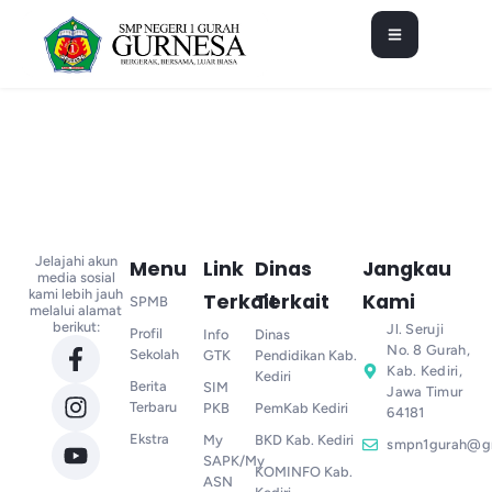
Jelajahi akun
Menu
Link
Dinas
Jangkau
media sosial
kami lebih jauh
Terkait
Terkait
Kami
SPMB
melalui alamat
berikut:
Jl. Seruji
Profil
Info
Dinas
No. 8 Gurah,
Sekolah
GTK
Pendidikan Kab.
Kab. Kediri,
Kediri
Berita
SIM
Jawa Timur
Terbaru
PKB
PemKab Kediri
64181
Ekstra
My
BKD Kab. Kediri
smpn1gurah@g
SAPK/My
KOMINFO Kab.
ASN