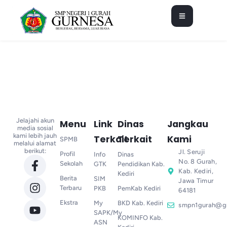
Jelajahi akun
Menu
Link
Dinas
Jangkau
media sosial
kami lebih jauh
Terkait
Terkait
Kami
SPMB
melalui alamat
berikut:
Jl. Seruji
Profil
Info
Dinas
No. 8 Gurah,
Sekolah
GTK
Pendidikan Kab.
Kab. Kediri,
Kediri
Berita
SIM
Jawa Timur
Terbaru
PKB
PemKab Kediri
64181
Ekstra
My
BKD Kab. Kediri
smpn1gurah@g
SAPK/My
KOMINFO Kab.
ASN