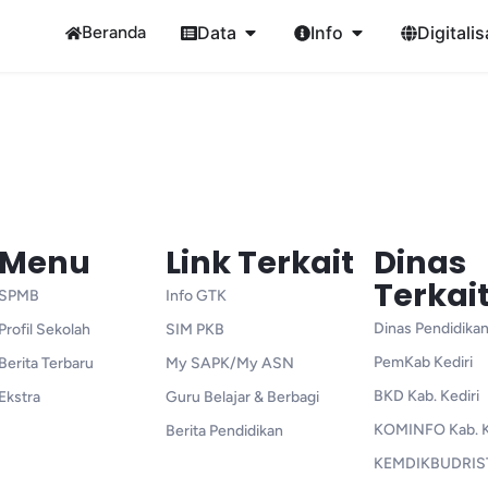
Beranda
Data
Info
Digitalis
Menu
Link Terkait
Dinas
Terkai
SPMB
Info GTK
Dinas Pendidikan
Profil Sekolah
SIM PKB
PemKab Kediri
Berita Terbaru
My SAPK/My ASN
BKD Kab. Kediri
Ekstra
Guru Belajar & Berbagi
KOMINFO Kab. K
Berita Pendidikan
KEMDIKBUDRIS