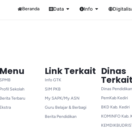
Beranda
Data
Info
Digitalis
Menu
Link Terkait
Dinas
Terkai
SPMB
Info GTK
Dinas Pendidikan
Profil Sekolah
SIM PKB
PemKab Kediri
Berita Terbaru
My SAPK/My ASN
BKD Kab. Kediri
Ekstra
Guru Belajar & Berbagi
KOMINFO Kab. K
Berita Pendidikan
KEMDIKBUDRIS