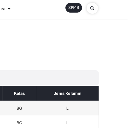
SPMB
asi
Kelas
Jenis Kelamin
8G
L
8G
L