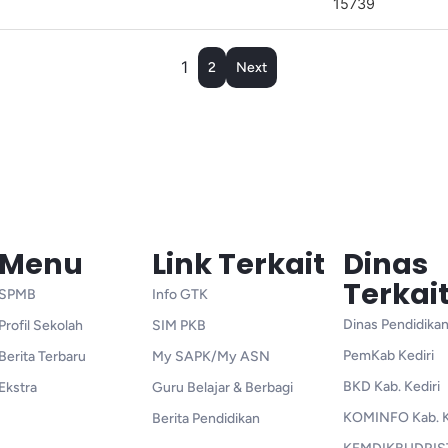
15739
1
2
Next
Menu
Link Terkait
Dinas
Terkai
SPMB
Info GTK
Dinas Pendidikan
Profil Sekolah
SIM PKB
PemKab Kediri
Berita Terbaru
My SAPK/My ASN
BKD Kab. Kediri
Ekstra
Guru Belajar & Berbagi
KOMINFO Kab. K
Berita Pendidikan