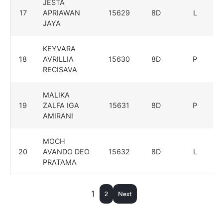
JESTA
17
APRIAWAN
15629
8D
L
JAYA
KEYVARA
18
AVRILLIA
15630
8D
P
RECISAVA
MALIKA
19
ZALFA IGA
15631
8D
P
AMIRANI
MOCH
20
AVANDO DEO
15632
8D
L
PRATAMA
1
2
Next