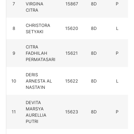
7
VIRGINA
15867
8D
P
CITRA
CHRISTORA
8
15620
8D
L
SETYAKI
CITRA
9
FADHILAH
15621
8D
P
PERMATASARI
DERIS
10
ARNESTA AL
15622
8D
L
NASTA’IN
DEVITA
MARSYA
11
15623
8D
P
AURELLIA
PUTRI