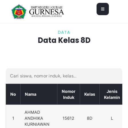
DATA
Data Kelas 8D
Nomor
Jenis
No
Nama
Kelas
Induk
Kelamin
AHMAD
1
ANDHIKA
15612
8D
L
KURNIAWAN