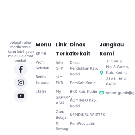
Jelajahi akun
Menu
Link
Dinas
Jangkau
media sosial
kami lebih jauh
Terkait
Terkait
Kami
SPMB
melalui alamat
berikut:
Jl. Seruji
Profil
Info
Dinas
No. 8 Gurah,
Sekolah
GTK
Pendidikan Kab.
Kab. Kediri,
Kediri
Berita
SIM
Jawa Timur
Terbaru
PKB
PemKab Kediri
64181
Ekstra
My
BKD Kab. Kediri
smpn1gurah@g
SAPK/My
KOMINFO Kab.
ASN
Kediri
Guru
KEMDIKBUDRISTEK
Belajar
&
PemProv Jatim
Berbagi