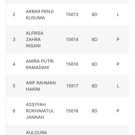
AKBAR PANJI
2
15613
8D
L
KUSUMA
ALFRISA
3
ZAHRA
15614
8D
P
INSANI
AMIRA PUTRI
4
15616
8D
P
RAMADANI
ARIF RAHMAN
5
15617
8D
L
HAKIM
ASSYFAH
6
ROKHIMATUL
15618
8D
P
JANNAH
AULOURA