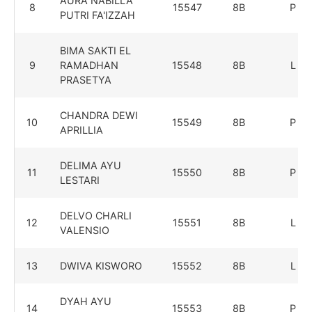
AURA NABILLA
8
15547
8B
P
PUTRI FA'IZZAH
BIMA SAKTI EL
9
RAMADHAN
15548
8B
L
PRASETYA
CHANDRA DEWI
10
15549
8B
P
APRILLIA
DELIMA AYU
11
15550
8B
P
LESTARI
DELVO CHARLI
12
15551
8B
L
VALENSIO
13
DWIVA KISWORO
15552
8B
L
DYAH AYU
14
15553
8B
P