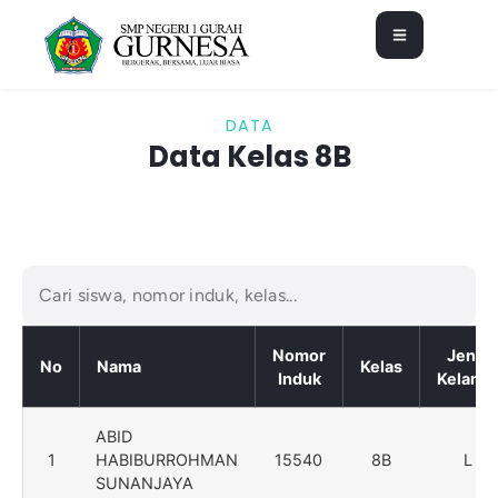
DATA
Data Kelas 8B
Nomor
Jenis
No
Nama
Kelas
Induk
Kelami
ABID
1
HABIBURROHMAN
15540
8B
L
SUNANJAYA