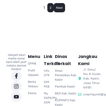
1
2
Next
Jelajahi akun
Menu
Link
Dinas
Jangkau
media sosial
kami lebih jauh
Terkait
Terkait
Kami
SPMB
melalui alamat
berikut:
Jl. Seruji
Profil
Info
Dinas
No. 8 Gurah,
Sekolah
GTK
Pendidikan Kab.
Kab. Kediri,
Kediri
Berita
SIM
Jawa Timur
Terbaru
PKB
PemKab Kediri
64181
Ekstra
My
BKD Kab. Kediri
smpn1gurah@g
SAPK/My
KOMINFO Kab.
ASN
Kediri