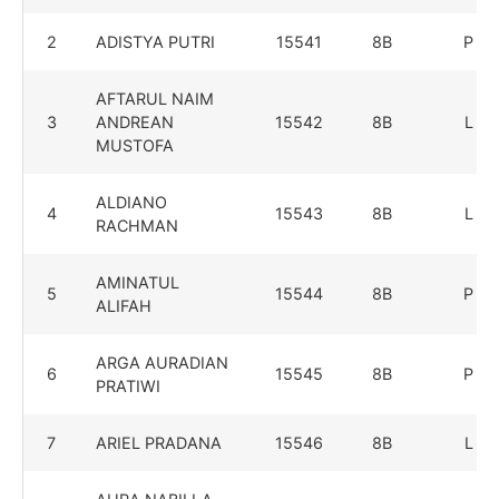
2
ADISTYA PUTRI
15541
8B
P
AFTARUL NAIM
3
ANDREAN
15542
8B
L
MUSTOFA
ALDIANO
4
15543
8B
L
RACHMAN
AMINATUL
5
15544
8B
P
ALIFAH
ARGA AURADIAN
6
15545
8B
P
PRATIWI
7
ARIEL PRADANA
15546
8B
L