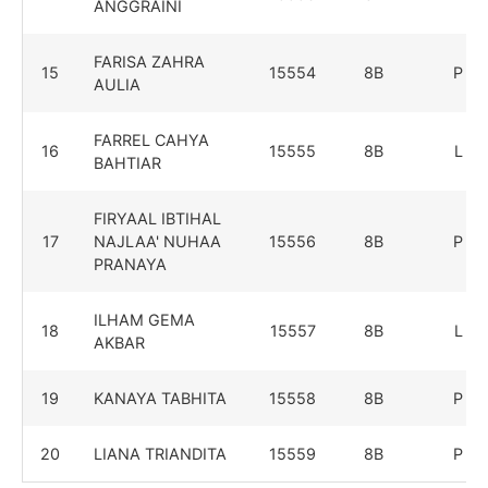
ANGGRAINI
FARISA ZAHRA
15
15554
8B
P
AULIA
FARREL CAHYA
16
15555
8B
L
BAHTIAR
FIRYAAL IBTIHAL
17
NAJLAA' NUHAA
15556
8B
P
PRANAYA
ILHAM GEMA
18
15557
8B
L
AKBAR
19
KANAYA TABHITA
15558
8B
P
20
LIANA TRIANDITA
15559
8B
P