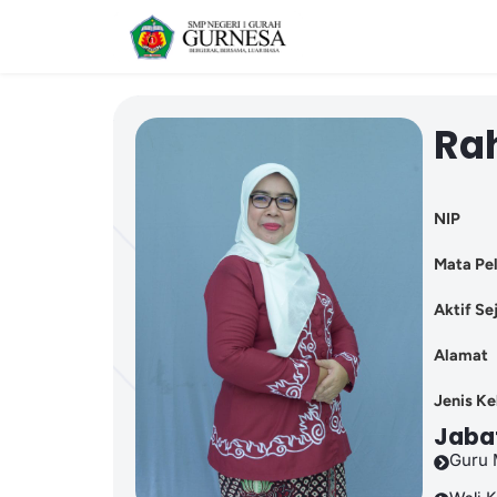
Rah
NIP
Mata Pel
Aktif Se
Alamat
Jenis K
Jaba
Guru 