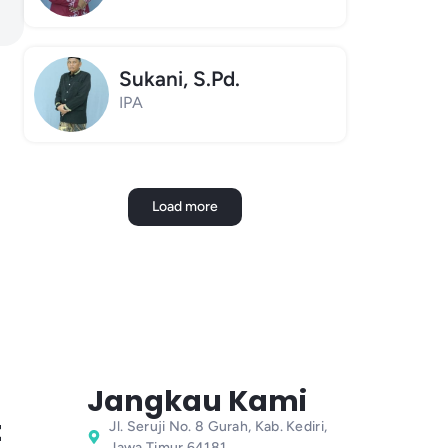
Sukani, S.Pd.
IPA
Load more
Jangkau Kami
t
Jl. Seruji No. 8 Gurah, Kab. Kediri,
Jawa Timur 64181