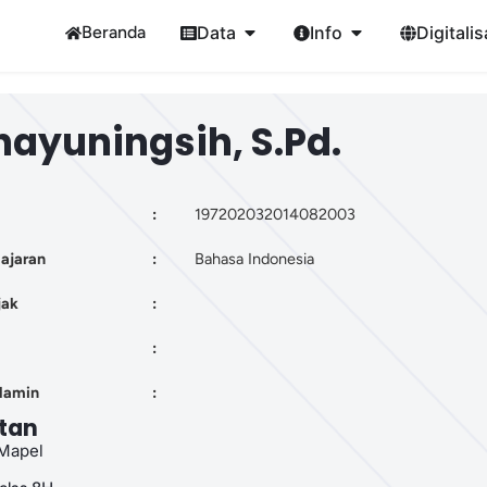
Beranda
Data
Info
Digitalis
ayuningsih, S.Pd.
:
197202032014082003
ajaran
:
Bahasa Indonesia
jak
:
:
elamin
:
tan
Mapel