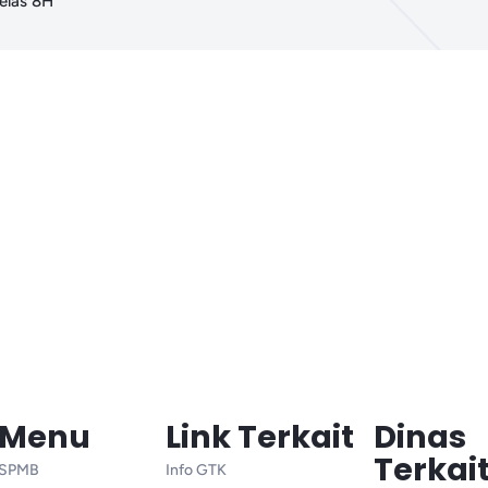
elas 8H
Menu
Link Terkait
Dinas
Terkai
SPMB
Info GTK