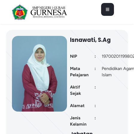
Isnawati, S.Ag
NIP
:
1970020119980
Mata
:
Pendidikan Aga
Pelajaran
Islam
Aktif
:
Sejak
Alamat
:
Jenis
:
Kelamin
Jabatan