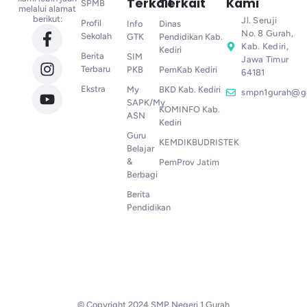
Terkait
Terkait
Kami
SPMB
melalui alamat
berikut:
Jl. Seruji
Profil
Info
Dinas
No. 8 Gurah,
Sekolah
GTK
Pendidikan Kab.
Kab. Kediri,
Kediri
Berita
SIM
Jawa Timur
Terbaru
PKB
PemKab Kediri
64181
Ekstra
My
BKD Kab. Kediri
smpn1gurah@g
SAPK/My
KOMINFO Kab.
ASN
Kediri
Guru
KEMDIKBUDRISTEK
Belajar
&
PemProv Jatim
Berbagi
Berita
Pendidikan
© Copyright 2024 SMP Negeri 1 Gurah