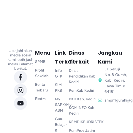
Jelajahi akun
Menu
Link
Dinas
Jangkau
media sosial
kami lebih jauh
Terkait
Terkait
Kami
SPMB
melalui alamat
berikut:
Jl. Seruji
Profil
Info
Dinas
No. 8 Gurah,
Sekolah
GTK
Pendidikan Kab.
Kab. Kediri,
Kediri
Berita
SIM
Jawa Timur
Terbaru
PKB
PemKab Kediri
64181
Ekstra
My
BKD Kab. Kediri
smpn1gurah@g
SAPK/My
KOMINFO Kab.
ASN
Kediri
Guru
KEMDIKBUDRISTEK
Belajar
&
PemProv Jatim