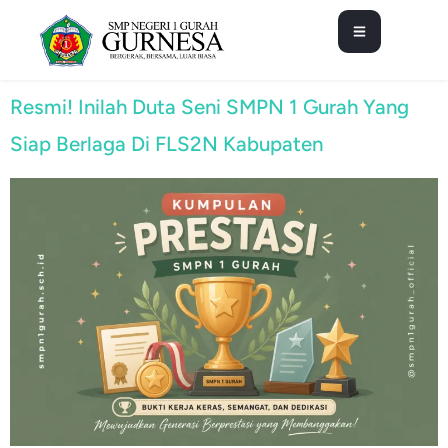
Resmi! Inilah Duta Seni SMPN 1 Gurah Yang
Siap Berlaga Di FLS2N Kabupaten