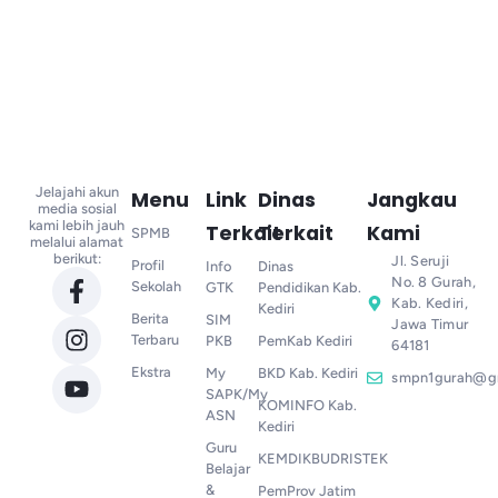
Jelajahi akun
Menu
Link
Dinas
Jangkau
media sosial
kami lebih jauh
Terkait
Terkait
Kami
SPMB
melalui alamat
berikut:
Jl. Seruji
Profil
Info
Dinas
No. 8 Gurah,
Sekolah
GTK
Pendidikan Kab.
Kab. Kediri,
Kediri
Berita
SIM
Jawa Timur
Terbaru
PKB
PemKab Kediri
64181
Ekstra
My
BKD Kab. Kediri
smpn1gurah@g
SAPK/My
KOMINFO Kab.
ASN
Kediri
Guru
KEMDIKBUDRISTEK
Belajar
&
PemProv Jatim