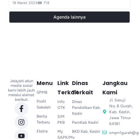
18 Maret 2025
718
Agenda lainnya
Jelajahi akun
Menu
Link
Dinas
Jangkau
media sosial
kami lebih jauh
Terkait
Terkait
Kami
SPMB
melalui alamat
berikut:
Jl. Seruji
Profil
Info
Dinas
No. 8 Gurah,
Sekolah
GTK
Pendidikan Kab.
Kab. Kediri,
Kediri
Berita
SIM
Jawa Timur
Terbaru
PKB
PemKab Kediri
64181
Ekstra
My
BKD Kab. Kediri
smpn1gurah@g
SAPK/My