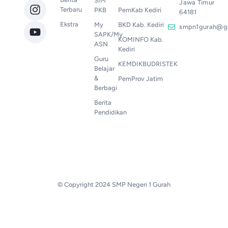
SIM
Jawa Timur
Terbaru
PKB
PemKab Kediri
64181
Ekstra
My
BKD Kab. Kediri
smpn1gurah@g
SAPK/My
KOMINFO Kab.
ASN
Kediri
Guru
KEMDIKBUDRISTEK
Belajar
&
PemProv Jatim
Berbagi
Berita
Pendidikan
© Copyright 2024 SMP Negeri 1 Gurah