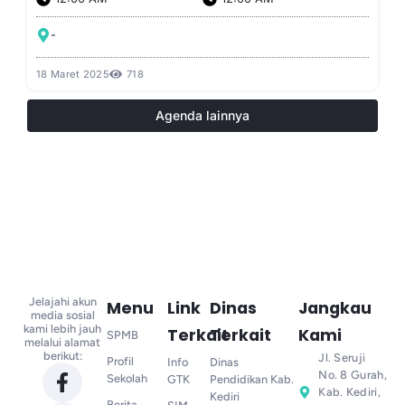
-
18 Maret 2025
718
Agenda lainnya
Jelajahi akun
Menu
Link
Dinas
Jangkau
media sosial
kami lebih jauh
Terkait
Terkait
Kami
SPMB
melalui alamat
berikut:
Jl. Seruji
Profil
Info
Dinas
No. 8 Gurah,
Sekolah
GTK
Pendidikan Kab.
Kab. Kediri,
Kediri
Berita