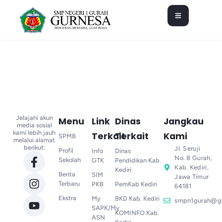
Jelajahi akun
Menu
Link
Dinas
Jangkau
media sosial
kami lebih jauh
Terkait
Terkait
Kami
SPMB
melalui alamat
berikut:
Jl. Seruji
Profil
Info
Dinas
No. 8 Gurah,
Sekolah
GTK
Pendidikan Kab.
Kab. Kediri,
Kediri
Berita
SIM
Jawa Timur
Terbaru
PKB
PemKab Kediri
64181
Ekstra
My
BKD Kab. Kediri
smpn1gurah@g
SAPK/My
KOMINFO Kab.
ASN