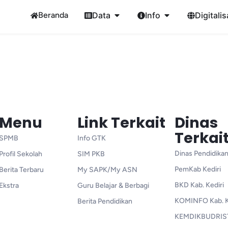
Beranda
Data
Info
Digitalis
Menu
Link Terkait
Dinas
Terkai
SPMB
Info GTK
Dinas Pendidikan
Profil Sekolah
SIM PKB
PemKab Kediri
Berita Terbaru
My SAPK/My ASN
BKD Kab. Kediri
Ekstra
Guru Belajar & Berbagi
KOMINFO Kab. K
Berita Pendidikan
KEMDIKBUDRIS