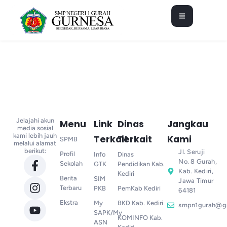
Jelajahi akun
Menu
Link
Dinas
Jangkau
media sosial
kami lebih jauh
Terkait
Terkait
Kami
SPMB
melalui alamat
berikut:
Jl. Seruji
Profil
Info
Dinas
No. 8 Gurah,
Sekolah
GTK
Pendidikan Kab.
Kab. Kediri,
Kediri
Berita
SIM
Jawa Timur
Terbaru
PKB
PemKab Kediri
64181
Ekstra
My
BKD Kab. Kediri
smpn1gurah@g
SAPK/My
KOMINFO Kab.
ASN