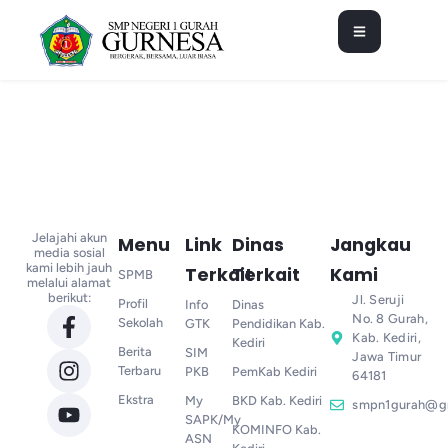
Jelajahi akun
Menu
Link
Dinas
Jangkau
media sosial
kami lebih jauh
Terkait
Terkait
Kami
SPMB
melalui alamat
berikut:
Jl. Seruji
Profil
Info
Dinas
No. 8 Gurah,
Sekolah
GTK
Pendidikan Kab.
Kab. Kediri,
Kediri
Berita
SIM
Jawa Timur
Terbaru
PKB
PemKab Kediri
64181
Ekstra
My
BKD Kab. Kediri
smpn1gurah@g
SAPK/My
KOMINFO Kab.
ASN