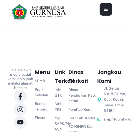
Jelajahi akun
Menu
Link
Dinas
Jangkau
media sosial
kami lebih jauh
Terkait
Terkait
Kami
SPMB
melalui alamat
berikut:
Jl. Seruji
Profil
Info
Dinas
No. 8 Gurah,
Sekolah
GTK
Pendidikan Kab.
Kab. Kediri,
Kediri
Berita
SIM
Jawa Timur
Terbaru
PKB
PemKab Kediri
64181
Ekstra
My
BKD Kab. Kediri
smpn1gurah@g
SAPK/My
KOMINFO Kab.
ASN